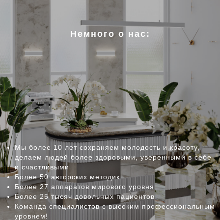
Немного о нас:
Мы более 10 лет сохраняем молодость и красоту,
делаем людей более здоровыми, уверенными в себе
и счастливыми
Более 50 авторских методик
Более 27 аппаратов мирового уровня
Более 25 тысяч довольных пациентов
Команда специалистов с высоким профессиональным
уровнем!